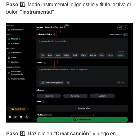
Paso 3️⃣.
Modo instrumental: elige estilo y título, activa el
botón
“Instrumental”
.
Paso 4️⃣.
Haz clic en
“Crear canción”
y luego en