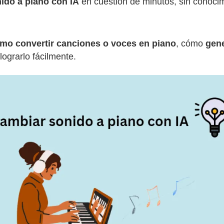
ido a piano con IA
en cuestión de minutos, sin conocim
mo convertir canciones o voces en piano
, cómo
gene
ograrlo fácilmente.