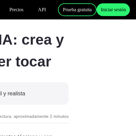
Precios
API
Prueba gratuita
Iniciar sesión
A: crea y
er tocar
 y realista
ectura: aproximadamente 2 minutos